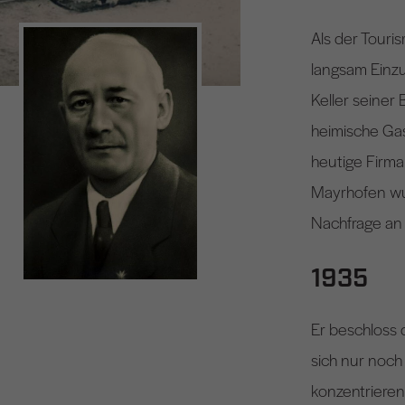
Als der Touri
langsam Einzu
Keller seiner 
heimische Gas
heutige Firm
Mayrhofen wu
Nachfrage an
1935
Er beschloss 
sich nur noch
konzentrieren