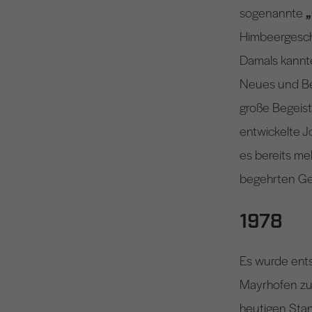
sogenannte
„
Himbeergesc
Damals kannte
Neues und Bes
große Begeist
entwickelte J
es bereits m
begehrten Ge
1978
Es wurde ent
Mayrhofen zu 
heutigen Stan