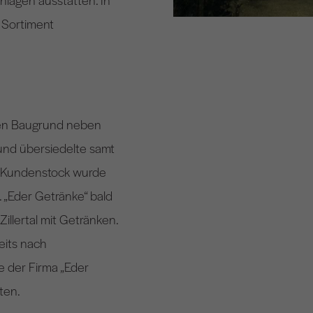
 Sortiment
nen Baugrund neben
nd übersiedelte samt
r Kundenstock wurde
. „Eder Getränke“ bald
illertal mit Getränken.
eits nach
e der Firma „Eder
ten.