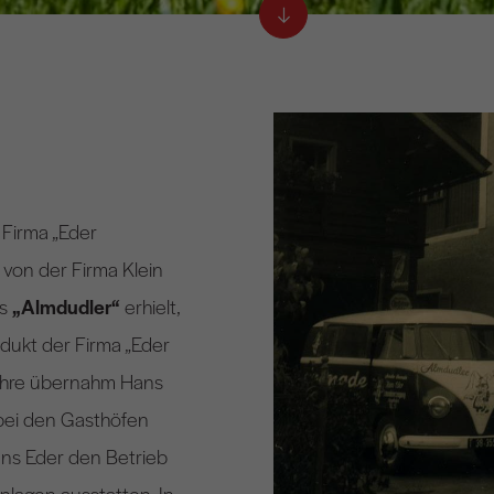
 Firma „Eder
von der Firma Klein
ts
„Almdudler“
erhielt,
odukt der Firma „Eder
ahre übernahm Hans
 bei den Gasthöfen
ns Eder den Betrieb
nlagen ausstatten. In