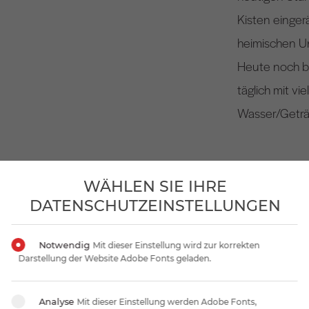
Kisten einger
heimischen 
Heute noch be
täglich mit v
Wasser/Geträn
WÄHLEN SIE IHRE
DATENSCHUTZEINSTELLUNGEN
Notwendig
Mit dieser Einstellung wird zur korrekten
Darstellung der Website Adobe Fonts geladen.
Analyse
Mit dieser Einstellung werden Adobe Fonts,